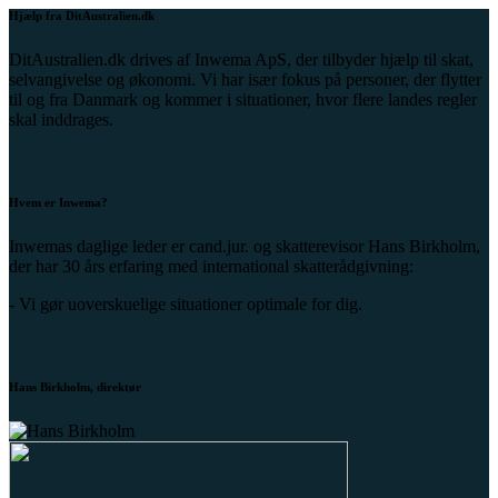
Hjælp fra DitAustralien.dk
DitAustralien.dk drives af Inwema ApS, der tilbyder hjælp til skat,
selvangivelse og økonomi. Vi har især fokus på personer, der flytter
til og fra Danmark og kommer i situationer, hvor flere landes regler
skal inddrages.
Hvem er Inwema?
Inwemas daglige leder er cand.jur. og skatterevisor Hans Birkholm,
der har 30 års erfaring med international skatterådgivning:
- Vi gør uoverskuelige situationer optimale for dig.
Hans Birkholm, direktør